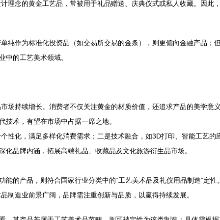
计理念的黄金工艺品，常被用于礼品赠送、庆典仪式或私人收藏。因此，
若单纯作为标准化投资品（如交易所交易的金条），则更偏向金融产品；
造业中的工艺美术领域。
品市场持续增长。消费者不仅关注黄金的材质价值，还追求产品的美学意
现代技术，有望在市场中占据一席之地。
个性化，满足多样化消费需求；二是技术融合，如3D打印、智能工艺的应
于深化品牌内涵，拓展高端礼品、收藏品及文化旅游衍生品市场。
仪功能的产品，则符合国家行业分类中的“工艺美术品及礼仪用品制造”定
术品制造业前景广阔，品牌需注重创新与品质，以赢得持续发展。
准看，其产品若属于工艺美术品范畴，则可被定性为该类制造；具体需根