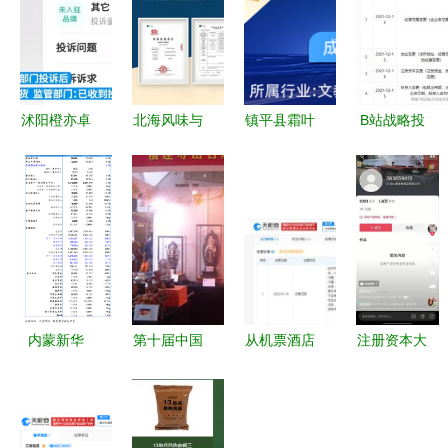
沭阳橙亦卓
北海风味与
镇平县霜叶
B站战略投
宠物用品有
匠心 海鲜
工艺品店
资鸣量文化
限公司成立
腊肠煲仔饭
巧手匠心，
布局数字文
注册资本10
与工艺美术
传承工艺之
创与工艺美
万人民币进
品
美
术新赛道
军工艺美术
品及礼仪用
品制造领域
内蒙新华
第十届中国
从机票酒店
注册资本大
内蒙古新华
工艺美术品
到美妆工艺
幅缩水背后
发行集团股
暨古典家具
品 去哪儿
山东卫生用
份有限公司
收藏品博览
网跨界布局
品企业的经