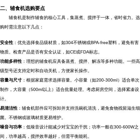
二、辅食机选购要点
辅食机是制作辅食的核心工具，集蒸煮、搅拌于一体，省时省力。选
购时需注意以下几点：
安全性
：优先选择食品级材质，如304不锈钢或BPA-free塑料，避免有害
物质。检查产品是否有安全认证，如CE或FDA标志。
功能多样性
：理想的辅食机应具备蒸煮、搅拌、解冻等多种功能。一些高
级型号还支持定时和自动关机，方便家长操作。
容量与尺寸
：根据家庭需求选择容量。小容量（如200-300ml）适合单次
制作，大容量（500ml以上）适合批量处理。考虑厨房空间，选择紧凑设
计。
易清洁性
：辅食机部件应可拆卸并支持洗碗机清洗，避免食物残留滋生细
菌。不锈钢或玻璃材质更易维护。
噪音与功率
：低噪音设计能减少对宝宝的干扰；功率一般在300-600W之
间，功率越高，搅拌效率越好，但需平衡能耗。