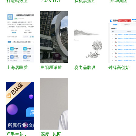
打造精致卫
2023 TCT
从机票酒店
际华集团
浴生活 专
3D打印展
到美妆与工
2024年度
业卫浴套装
工艺美术品
艺 去哪儿
股东大会
四件套厂家
与礼仪用品
网业务版图
聚焦工艺美
直销，匠心
制造的革新
拓展的战略
术品及礼仪
工艺与美学
之旅
洞察
用品制造业
融合
务的发展与
展望
上海居民质
曲阳曜诚雕
赛尚品牌设
钟薛高创始
疑 成立仅6
塑品销售有
计新作 消
人林盛被限
天的公司竟
限公司成立
时乐山楂爽
消 高负债
成保供物资
注册资本5
——传统工
下的工艺美
供应商，官
万元，专注
艺与现代美
术品制造困
方回应 经
工艺美术品
学的交融
局
营范围含工
及礼仪用品
艺美术品及
制造
巧手生花，
深度 | 以匠