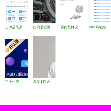
直销，匠心
制造的革新
拓展的战略
术品及礼仪
工艺与美学
之旅
洞察
用品制造业
融合
务的发展与
展望
上海居民质
曲阳曜诚雕
赛尚品牌设
钟薛高创始
疑 成立仅6
塑品销售有
计新作 消
人林盛被限
天的公司竟
限公司成立
时乐山楂爽
消 高负债
成保供物资
注册资本5
——传统工
下的工艺美
供应商，官
万元，专注
艺与现代美
术品制造困
方回应 经
工艺美术品
学的交融
局
营范围含工
及礼仪用品
艺美术品及
制造
巧手生花，
深度 | 以匠
礼仪用品制
匠心传承
心工艺构筑
造
——探访天
潮流仪式感
津武清区啵
王嘉尔个人