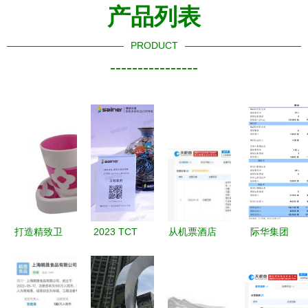
产品列表
PRODUCT
----------------
打造精致卫
2023 TCT
从机票酒店
际华集团
浴生活 专
3D打印展
到美妆与工
2024年度
业卫浴套装
工艺美术品
艺 去哪儿
股东大会
四件套厂家
与礼仪用品
网业务版图
聚焦工艺美