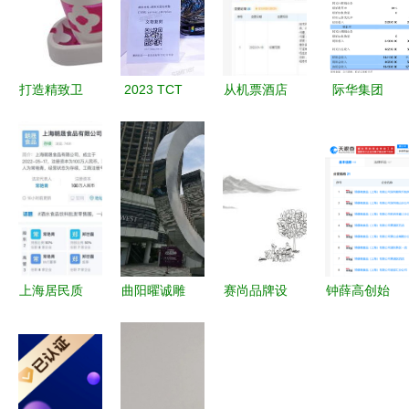
打造精致卫
2023 TCT
从机票酒店
际华集团
浴生活 专
3D打印展
到美妆与工
2024年度
业卫浴套装
工艺美术品
艺 去哪儿
股东大会
四件套厂家
与礼仪用品
网业务版图
聚焦工艺美
直销，匠心
制造的革新
拓展的战略
术品及礼仪
工艺与美学
之旅
洞察
用品制造业
融合
务的发展与
展望
上海居民质
曲阳曜诚雕
赛尚品牌设
钟薛高创始
疑 成立仅6
塑品销售有
计新作 消
人林盛被限
天的公司竟
限公司成立
时乐山楂爽
消 高负债
成保供物资
注册资本5
——传统工
下的工艺美
供应商，官
万元，专注
艺与现代美
术品制造困