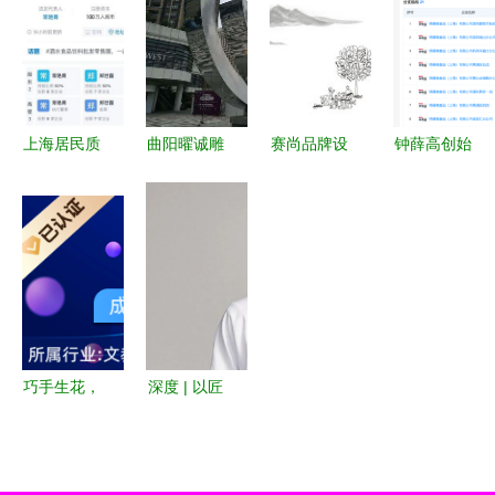
直销，匠心
制造的革新
拓展的战略
术品及礼仪
工艺与美学
之旅
洞察
用品制造业
融合
务的发展与
展望
上海居民质
曲阳曜诚雕
赛尚品牌设
钟薛高创始
疑 成立仅6
塑品销售有
计新作 消
人林盛被限
天的公司竟
限公司成立
时乐山楂爽
消 高负债
成保供物资
注册资本5
——传统工
下的工艺美
供应商，官
万元，专注
艺与现代美
术品制造困
方回应 经
工艺美术品
学的交融
局
营范围含工
及礼仪用品
艺美术品及
制造
巧手生花，
深度 | 以匠
礼仪用品制
匠心传承
心工艺构筑
造
——探访天
潮流仪式感
津武清区啵
王嘉尔个人