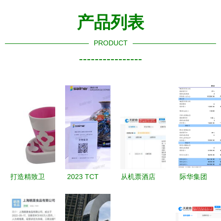
产品列表
PRODUCT
----------------
打造精致卫
2023 TCT
从机票酒店
际华集团
浴生活 专
3D打印展
到美妆与工
2024年度
业卫浴套装
工艺美术品
艺 去哪儿
股东大会
四件套厂家
与礼仪用品
网业务版图
聚焦工艺美